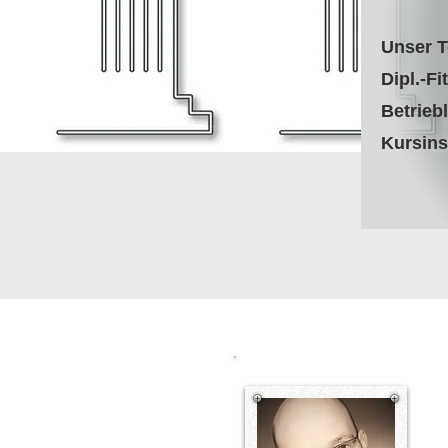
Unser T
Dipl.-F
Betrieb
Kursins